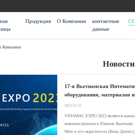
ная
Продукция
О Компании
контактные
С
ница
данные
ти Компании
Новости
17-я Вьетнамская Интемат
оборудования, материалов и
2023-11-15
VINAMAC EXPO 2023 является важной
машиностроения в Южном Вьетнаме, к
Мин и его окрестности (Бинь Дюонг