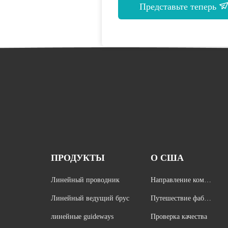
Представьте теперь
ПРОДУКТЫ
О США
Линейный проводник
Направление компа
нии
Линейный ведущий брус
Путешествие фабри
ки
линейные guideways
Проверка качества