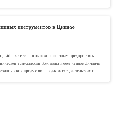
ьетнама) Промышленный парк ...
шинных инструментов в Циндао
o., Ltd. является высокотехнологичным предприятием
нической трансмиссии.Компания имеет четыре филиала
еханических продуктов передач исследовательских и
нности ZANE ...