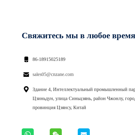
Свяжитесь мы в любое врем

86-18915025189

sales05@cnzane.com

Здание 4, Интеллектуальный промышленный па
Цзиньдун, улица Синьцзянь, район Чжонлу, горо
провинция Цзянсу, Китай