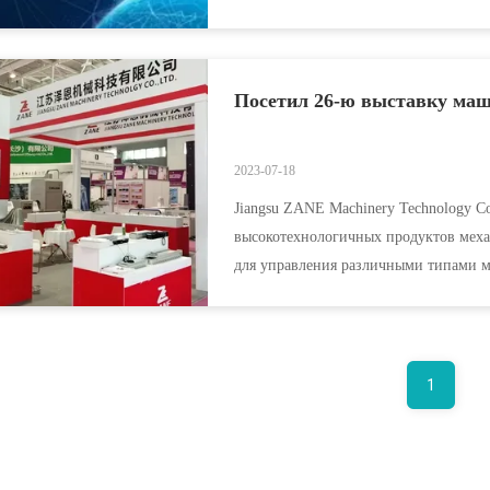
концентрации в самой южной части В
Посетил 26-ю выставку ма
2023-07-18
Jiangsu ZANE Machinery Technology C
высокотехнологичных продуктов меха
для управления различными типами м
маркетинговых проектовОсновные це
1