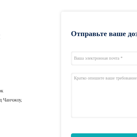
Отправьте ваше доз
я
рк
д Чанчжоу,