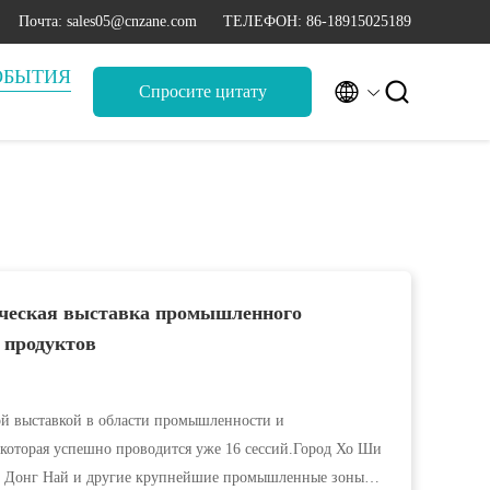
Почта: sales05@cnzane.com
ТЕЛЕФОН: 86-18915025189
ОБЫТИЯ


Спросите цитату
ическая выставка промышленного
 продуктов
 выставкой в области промышленности и
оторая успешно проводится уже 16 сессий.Город Хо Ши
), Донг Най и другие крупнейшие промышленные зоны