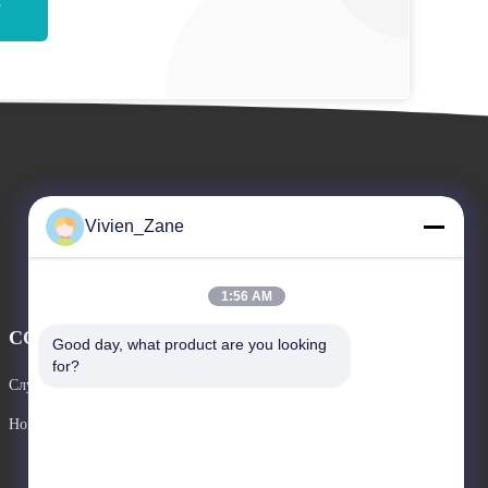
Vivien_Zane
1:56 AM
СОБЫТИЯ
Good day, what product are you looking 
Спросите цитату
for?
Случаи
ТЕЛЕФОН: 86-18915025189
Новости


