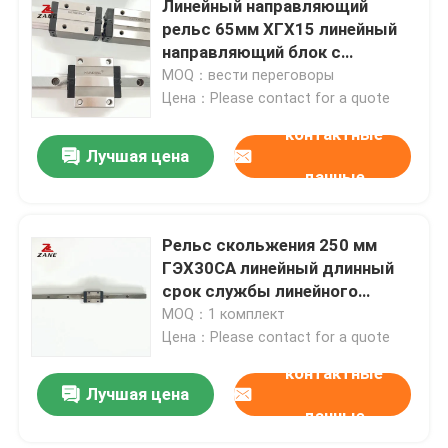
Линейный направляющий
рельс 65мм ХГХ15 линейный
Механизм реечной передачи YYC
направляющий блок с
опорным подшипником
MOQ：вести переговоры
Цена：Please contact for a quote
Поддержка конца винта шарика
контактные
Лучшая цена
Коробка передач Nidec Shimpo
данные
Линейный направляющий слайд
Рельс скольжения 250 мм
ГЭХ30СА линейный длинный
срок службы линейного
Руководство по линейному перемещению
подшипника скольжения
MOQ：1 комплект
скольжения
Цена：Please contact for a quote
Линейный рельс скольжения
контактные
Лучшая цена
данные