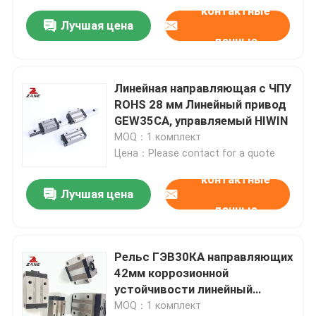
контактные
Лучшая цена
данные
Линейная направляющая с ЧПУ
ROHS 28 мм Линейный привод
GEW35CA, управляемый HIWIN
MOQ：1 комплект
Цена：Please contact for a quote
контактные
Лучшая цена
данные
Рельс ГЭВ30КА направляющих
42мм коррозионной
устойчивости линейный
круговой линейный
MOQ：1 комплект