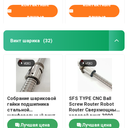
контактные
контактные
данные
данные
Винт шарика
(32)
Собрание шариковой
SFS TYPE CNC Ball
гайки подшипника
Screw Router Robot
стальной
Router Сверхмощный
шлифовальный винт
ходовой винт 3000
шариковой гайки 4 мм
мм
Лучшая цена
Лучшая цена