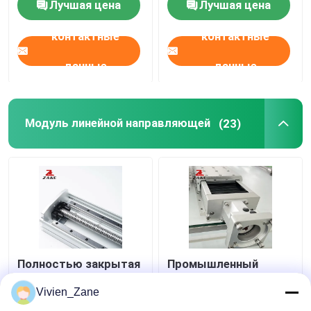
Лучшая цена
Лучшая цена
резьбой
контактные
контактные
данные
данные
Модуль линейной направляющей
(23)
Полностью закрытая
Промышленный
линейная
робототехнический
направляющая с
линейный модуль
Vivien_Zane
ременным приводом
линейного движения