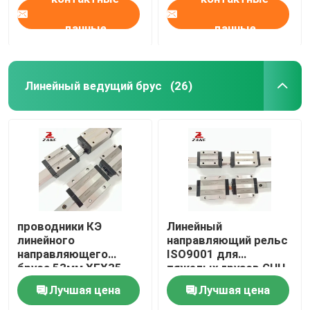
данные
данные
Линейный ведущий брус
(26)
проводники КЭ
Линейный
линейного
направляющий рельс
направляющего
ISO9001 для
бруса 53мм ХГХ35
тяжелых грузов GHH
линейные с
HA Линейный блок
Лучшая цена
Лучшая цена
направляющим
скольжения
блоком