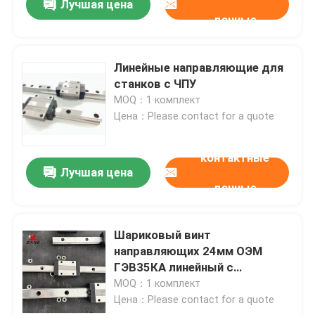
Лучшая цена
данные
Линейные направляющие для
станков с ЧПУ
MOQ：1 комплект
Цена：Please contact for a quote
контактные
Лучшая цена
данные
Шариковый винт
направляющих 24мм ОЭМ
ГЭВ35КА линейный с
линейным проводником
MOQ：1 комплект
Цена：Please contact for a quote