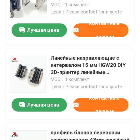
MOQ：1 комплект
Цена：Please contact for a quote
Наша фабрика
контактные
Лучшая цена
данные
контроль качества
контактные данные
Линейные направляющие с
интервалом 15 мм HGW20 DIY
3D-принтер линейные
Новости
направляющие типа R
MOQ：1 комплект
Цена：Please contact for a quote
Все случаи
контактные
Лучшая цена
данные
Отправить запрос
профиль блоков перевозки
Линейный проводник
направляющих 48мм линейный