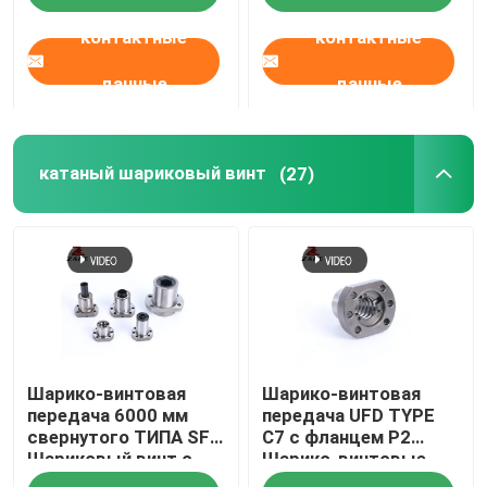
контактные
контактные
данные
данные
катаный шариковый винт
(27)
Шарико-винтовая
Шарико-винтовая
передача 6000 мм
передача UFD TYPE
свернутого ТИПА SF
C7 с фланцем P2
Шариковый винт с
Шарико-винтовые
шариковой резьбой
пары с катаной