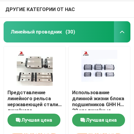
ДРУГИЕ КАТЕГОРИИ ОТ НАС
Линейный проводник
(30)
Представление
Использование
линейного рельса
длинной жизни блока
нержавеющей стали
подшипников GHH HA
линейного
20 мм линейные
направляющего
рельсы HGH35
Лучшая цена
Лучшая цена
блока 63мм ХГХ30
высокое идущее
контактные
контактные