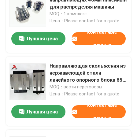
для распределяя машины
MOQ：1 комплект
Линейный ведущий брус
Цена：Please contact for a quote
контактные
линейные guideways
Лучшая цена
данные
Винт шарика
Направляющая скольжения из
нержавеющей стали
катаный шариковый винт
линейного опорного блока 65
мм HGH25 линейная
MOQ：вести переговоры
Модуль линейной направляющей
Цена：Please contact for a quote
контактные
Лучшая цена
Модуль KK
данные
Одиночный привод оси