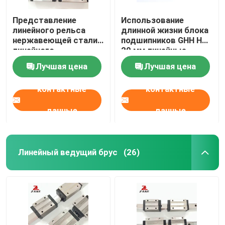
Представление
Использование
линейного рельса
длинной жизни блока
нержавеющей стали
подшипников GHH HA
линейного
20 мм линейные
направляющего
рельсы HGH35
Лучшая цена
Лучшая цена
блока 63мм ХГХ30
высокое идущее
контактные
контактные
данные
данные
Линейный ведущий брус
(26)