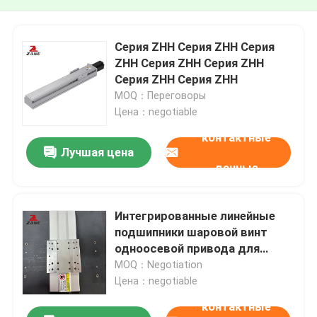
Серия ZHH Серия ZHH Серия
ZHH Серия ZHH Серия ZHH
Серия ZHH Серия ZHH
MOQ：Переговоры
Цена：negotiable
контактные
Лучшая цена
данные
Интегрированные линейные
подшипники шаровой винт
одноосевой привода для
оборудования автоматизации
MOQ：Negotiation
Цена：negotiable
контактные