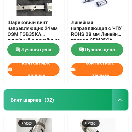
Шариковый винт
Линейная
направляющих 24мм
направляющая с ЧПУ
ОЭМ ГЭВ35КА
ROHS 28 мм Линейный
линейный с линейным
привод GEW35CA,
проводником
управляемый HIWIN
Лучшая цена
Лучшая цена
контактные
контактные
данные
данные
Винт шарика
(32)