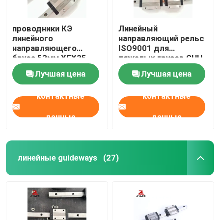
проводники КЭ
Линейный
линейного
направляющий рельс
направляющего
ISO9001 для
бруса 53мм ХГХ35
тяжелых грузов GHH
линейные с
HA Линейный блок
Лучшая цена
Лучшая цена
направляющим
скольжения
блоком
контактные
контактные
данные
данные
линейные guideways
(27)