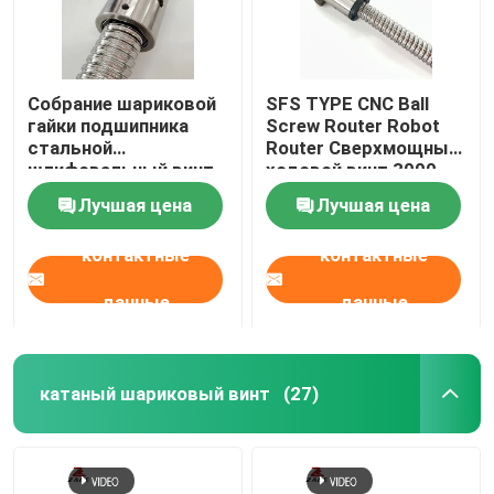
Собрание шариковой
SFS TYPE CNC Ball
гайки подшипника
Screw Router Robot
стальной
Router Сверхмощный
шлифовальный винт
ходовой винт 3000
шариковой гайки 4 мм
мм
Лучшая цена
Лучшая цена
контактные
контактные
данные
данные
катаный шариковый винт
(27)