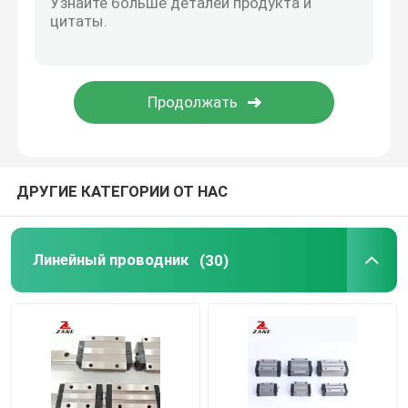
Механизм реечной передачи YYC
Поддержка конца винта шарика
Коробка передач Nidec Shimpo
ДРУГИЕ КАТЕГОРИИ ОТ НАС
Линейный направляющий слайд
Линейный проводник
(30)
Руководство по линейному перемещению
Линейный рельс скольжения