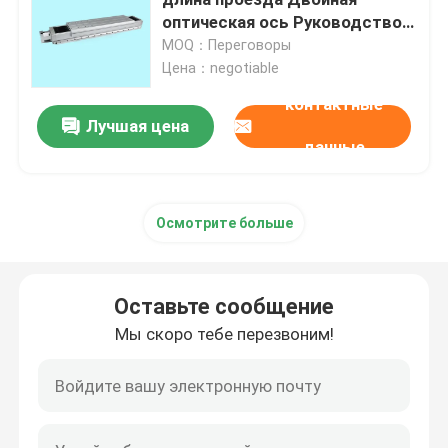
оптическая ось Руководство
для автоматического
MOQ：Переговоры
Линейный ведущий брус
оборудования
Цена：negotiable
контактные
линейные guideways
Лучшая цена
данные
Винт шарика
Осмотрите больше
катаный шариковый винт
Оставьте сообщение
Модуль линейной направляющей
Мы скоро тебе перезвоним!
Модуль KK
Одиночный привод оси