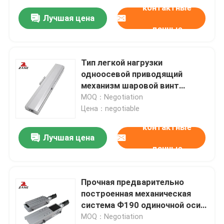
контактные
Лучшая цена
данные
Тип легкой нагрузки
одноосевой приводящий
механизм шаровой винт
линейный направляющий
MOQ：Negotiation
модуль линейный приводящий
Цена：negotiable
механизм
контактные
Лучшая цена
данные
Прочная предварительно
построенная механическая
система Ф190 одиночной оси
робота линейного движения с
MOQ：Negotiation