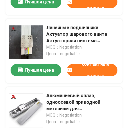
Лучшая цена
данные
Линейные подшипники
Актуатор шарового винта
Актуаторная система
актуатора для оборудования
MOQ：Negotiation
автоматизации
Цена：negotiable
контактные
Лучшая цена
данные
Алюминиевый сплав,
одноосевой приводной
механизм для
автоматического
MOQ：Negotiation
оборудования
Цена：negotiable