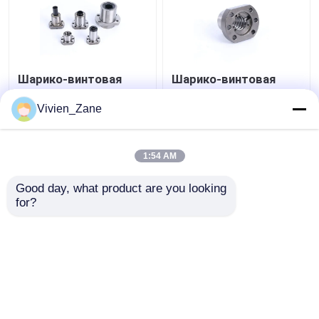
Шарико-винтовая
Шарико-винтовая
передача 6000 мм
передача UFD TYPE
свернутого ТИПА SF
C7 с фланцем P2
Vivien_Zane
Шариковый винт с
Шарико-винтовые
шариковой резьбой
пары с катаной
Лучшая цена
Лучшая цена
резьбой
1:54 AM
контактные
контактные
Good day, what product are you looking 
for?
данные
данные
Осмотрите больше
Главная страница
Карта сайта
контактные данные
Desktop Site