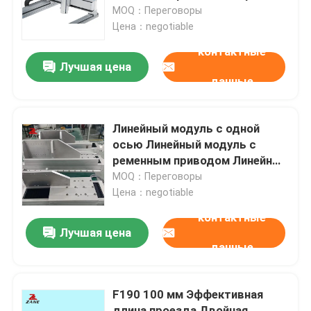
линейный для ЧПУ
MOQ：Переговоры
Цена：negotiable
Наша фабрика
контактные
Лучшая цена
данные
контроль качества
контактные данные
Линейный модуль с одной
осью Линейный модуль с
ременным приводом Линейный
Новости
привод XYZ с
MOQ：Переговоры
электроприводом
Цена：negotiable
Все случаи
контактные
Лучшая цена
данные
Отправить запрос
F190 100 мм Эффективная
Линейный проводник
длина проезда Двойная