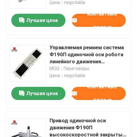
ременным приводом
Цена：negotiable
контактные
Лучшая цена
данные
Управляемая ремнем система
Ф190П одиночной оси робота
линейного движения
механическая
MOQ：Переговоры
Цена：negotiable
контактные
Лучшая цена
Главная страница
данные
Продукция
Привод одиночной оси
движения Ф190П
высокоскоростной закрытый
О Компании